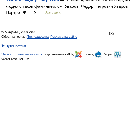
Уваров, Фёдор Петрович
— В Википедии есть статьи о других
людях с такой фамилией, см. Уваров. Фёдор Петрович Уваров
Портрет Ф. П. У …
Википедия
© Академик, 2000-2026
18+
Обратная связь:
Техподдержка
,
Реклама на сайте
👣 Путешествия
Экспорт словарей на сайты
, сделанные на PHP,
Joomla,
Drupal,
WordPress, MODx.