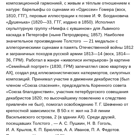
композиционной гармонией, с живым и тёплым отношением к
натуре: барельефы со сценами из «Одиссеи» Гомера (воск,
1810, ГТГ), перовые иллюстрации к поэме И. Ф. Богдановича
«Душенька» (1820—33, ГТГ, издано в 1850). Исполнил
скульптурную группу «Нимфа с кувшином» для Львиного
каскада в Петергофе (ныне Петродворец; 1857). Наиболее
значительное произведение Толстого — 21 медальон с
аллегорическими сценами в память Отечественной войны 1812
и заграничных походов русской армии 1813—14 (воск, 1814—
36, ГРМ). Работал в жанре «живописи интерьеров» [в картине
«Семейный портрет» (1830, ГРМ) запечатлел свою квартиру в
АХ], создал ряд иллюзионистических натюрмортов, силуэтных
композиций. Принимал участие в движении декабристов (был
членом «Союза спасения», председатель Коренного совета
«Союза благоденствия», участник петербургского совещания
декабристов 1820; по высочайшему повелению к следствию
привлечён не был), помогал освобождению Т. Г. Шевченко от
крепостной зависимости. В 50-х гг. жил на 3-й линии
Васильевского острова, 2 (в здании АХ). Среди друзей,
посещавших Толстого , — А. С. Пушкин, Н. В. Гоголь,
И. А. Крылов, К. П. Брюллов, А. А. Иванов, П. А. Федотов.