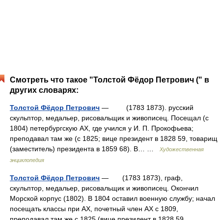
Смотреть что такое "Толстой Фёдор Петрович (" в
других словарях:
Толстой Фёдор Петрович
— (1783 1873). русский
скульптор, медальер, рисовальщик и живописец. Посещал (с
1804) петербургскую АХ, где учился у И. П. Прокофьева;
преподавал там же (с 1825; вице президент в 1828 59, товарищ
(заместитель) президента в 1859 68). В… …
Художественная
энциклопедия
Толстой Фёдор Петрович
— (1783 1873), граф,
скульптор, медальер, рисовальщик и живописец. Окончил
Морской корпус (1802). В 1804 оставил военную службу; начал
посещать классы при АХ, почетный член АХ с 1809,
преподавал там же с 1825 (вице президент в 1828 59,… …