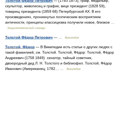
Толстой Фёдор Петрович
— (1783 1873), граф, медальер,
скульптор, живописец и график, вице президент (1828 59),
товарищ президента (1859 68) Петербургской АХ. В его
произведениях, проникнутых поэтическим восприятием
античности, принципы классицизма получили новое, близкое …
Энциклопедический словарь
Толстой Фёдор Петрович
— …
Википедия
Толстой, Фёдор
— В Википедии есть статьи о других людях с
такой фамилией, см. Толстой. Толстой, Фёдор: Толстой, Фёдор
Андреевич (1758 1849) сенатор, тайный советник,
двоюродный дед Л. Н. Толстого и библиофил. Толстой, Фёдор
Иванович (Американец; 1782… …
Википедия