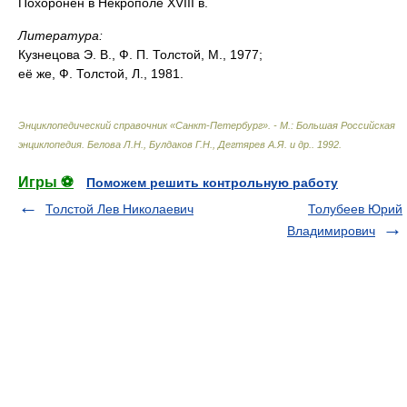
Похоронен в Некрополе XVIII в.
Литература:
Кузнецова Э. В., Ф. П. Толстой, М., 1977;
её же, Ф. Толстой, Л., 1981.
Энциклопедический справочник «Санкт-Петербург». - М.: Большая Российская
энциклопедия
.
Белова Л.Н., Булдаков Г.Н., Дегтярев А.Я. и др.
.
1992
.
Игры ⚽
Поможем решить контрольную работу
Толстой Лев Николаевич
Толубеев Юрий
Владимирович