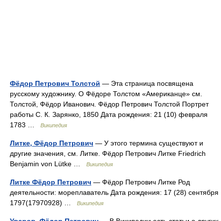
Фёдор Петрович Толстой
— Эта страница посвящена
русскому художнику. О Фёдоре Толстом «Американце» см.
Толстой, Фёдор Иванович. Фёдор Петрович Толстой Портрет
работы С. К. Зарянко, 1850 Дата рождения: 21 (10) февраля
1783 …
Википедия
Литке, Фёдор Петрович
— У этого термина существуют и
другие значения, см. Литке. Фёдор Петрович Литке Friedrich
Benjamin von Lütke …
Википедия
Литке Фёдор Петрович
— Фёдор Петрович Литке Род
деятельности: мореплаватель Дата рождения: 17 (28) сентября
1797(17970928) …
Википедия